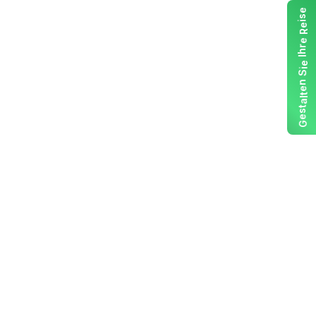
e
s
i
e
R
e
r
h
I
e
i
S
n
e
t
l
a
t
s
e
G