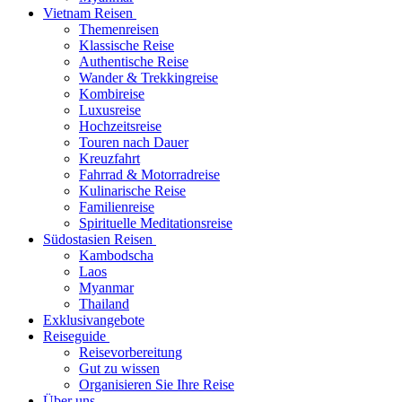
Vietnam Reisen
Themenreisen
Klassische Reise
Authentische Reise
Wander & Trekkingreise
Kombireise
Luxusreise
Hochzeitsreise
Touren nach Dauer
Kreuzfahrt
Fahrrad & Motorradreise
Kulinarische Reise
Familienreise
Spirituelle Meditationsreise
Südostasien Reisen
Kambodscha
Laos
Myanmar
Thailand
Exklusivangebote
Reiseguide
Reisevorbereitung
Gut zu wissen
Organisieren Sie Ihre Reise
Über uns