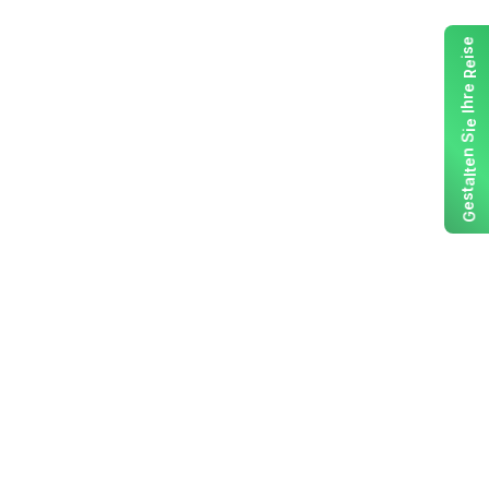
e
s
i
e
R
e
r
h
I
e
i
S
n
e
t
l
a
t
s
e
G