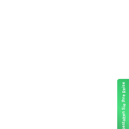
e
s
i
e
R
e
r
h
I
e
i
S
n
e
t
l
a
t
s
e