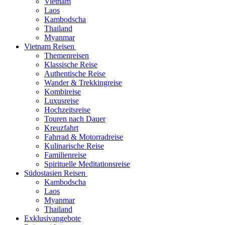
Vietnam
Laos
Kambodscha
Thailand
Myanmar
Vietnam Reisen
Themenreisen
Klassische Reise
Authentische Reise
Wander & Trekkingreise
Kombireise
Luxusreise
Hochzeitsreise
Touren nach Dauer
Kreuzfahrt
Fahrrad & Motorradreise
Kulinarische Reise
Familienreise
Spirituelle Meditationsreise
Südostasien Reisen
Kambodscha
Laos
Myanmar
Thailand
Exklusivangebote