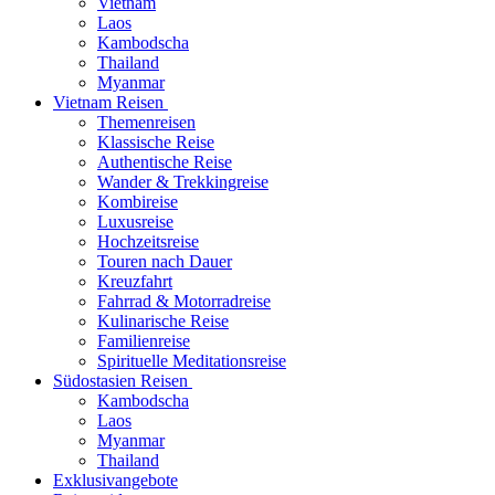
Vietnam
Laos
Kambodscha
Thailand
Myanmar
Vietnam Reisen
Themenreisen
Klassische Reise
Authentische Reise
Wander & Trekkingreise
Kombireise
Luxusreise
Hochzeitsreise
Touren nach Dauer
Kreuzfahrt
Fahrrad & Motorradreise
Kulinarische Reise
Familienreise
Spirituelle Meditationsreise
Südostasien Reisen
Kambodscha
Laos
Myanmar
Thailand
Exklusivangebote