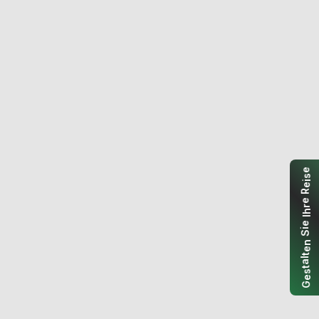
e
s
i
e
R
e
r
h
I
e
i
S
n
e
t
l
a
t
s
e
G