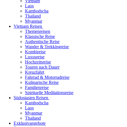
Vietnam
Laos
Kambodscha
Thailand
Myanmar
Vietnam Reisen
Themenreisen
Klassische Reise
Authentische Reise
Wander & Trekkingreise
Kombireise
Luxusreise
Hochzeitsreise
Touren nach Dauer
Kreuzfahrt
Fahrrad & Motorradreise
Kulinarische Reise
Familienreise
Spirituelle Meditationsreise
Südostasien Reisen
Kambodscha
Laos
Myanmar
Thailand
Exklusivangebote