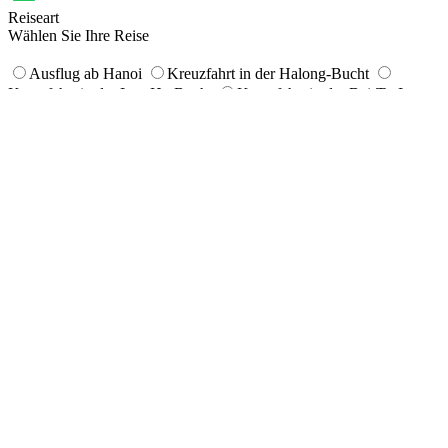
Reiseart
Wählen Sie Ihre Reise
Ausflug ab Hanoi
Kreuzfahrt in der Halong-Bucht
Kreuzfahrt in der Lan-Ha-Bucht
Kreuzfahrt in der Bai-Tu-Long-
Bucht
Wanderung in Hoang Su Phi
Ausflüge nach Sapa ab
Hanoi
Ausflug ins Mekong-Delta
Rundreise durch
Nordvietnam
Ausflug ab Hue
Ausflug ab Hoi An
Ausflug
ab Saigon
Rundreisen durch die Hochplateaus Vietnams
Ausflug von Mai Chau nach Pu Luong
Trekking in Bac Ha
Ausflug ab Nha Trang
Kreuzfahrt durch Mekong-Delta, Vietnam
Themenreisen
Klassische Reise
Authentische Reise
Wander & Trekkingreise
Kombireise
Luxusreise
Kambodscha
Laos
Myanmar
Thailand
Hochzeitsreise
Touren nach Dauer
Kreuzfahrt
Fahrrad & Motorradreise
Kulinarische Reise
Familienreise
Spirituelle
Meditationsreise
Reisedauer
Wie viele Tage
1 -7 Tage
1 - 3 Tage
8 - 14 Tage
Mehr als 15 Tage