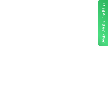
e
s
i
e
R
e
r
h
I
e
i
S
n
e
t
l
a
t
s
e
G