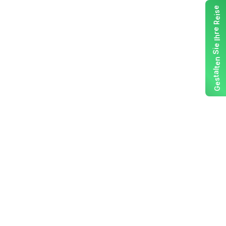
e
s
i
e
R
e
r
h
I
e
i
S
n
e
t
l
a
t
s
e
G