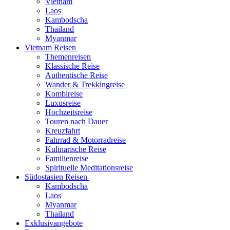
Vietnam
Laos
Kambodscha
Thailand
Myanmar
Vietnam Reisen
Themenreisen
Klassische Reise
Authentische Reise
Wander & Trekkingreise
Kombireise
Luxusreise
Hochzeitsreise
Touren nach Dauer
Kreuzfahrt
Fahrrad & Motorradreise
Kulinarische Reise
Familienreise
Spirituelle Meditationsreise
Südostasien Reisen
Kambodscha
Laos
Myanmar
Thailand
Exklusivangebote