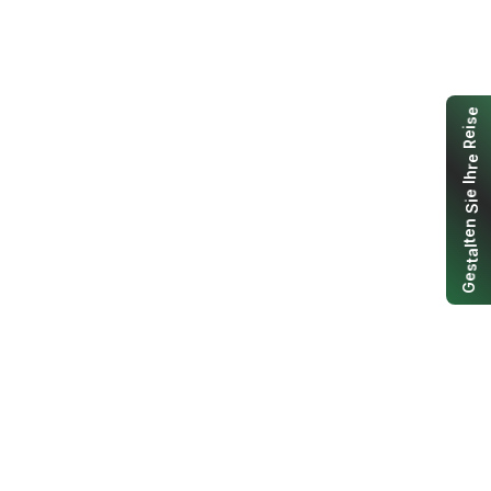
e
s
i
e
R
e
r
h
I
e
i
S
n
e
t
l
a
t
s
e
G