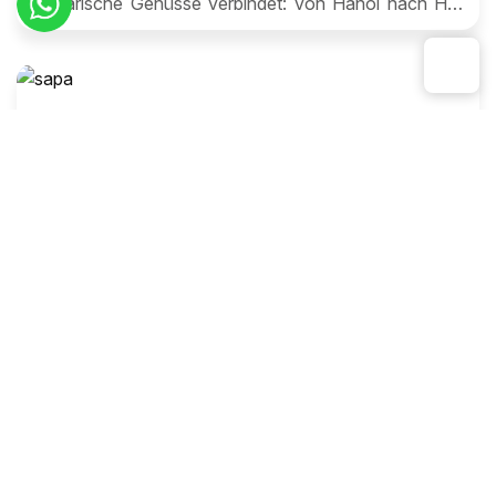
kulinarische Genüsse verbindet: von Hanoi nach Ho-
Chi-Minh-Stadt über Hue, Hoi An und das Mekong-
Delta, probieren Sie lokale Spezialitäten und lernen Sie
die vietnamesische Küche kennen.
Spirituelle Meditationsreise, Spirituelle Reise
Durch ganz Vietnam, 3 Wochen
Diese 3-wöchige Vietnam-Rundreise führt Sie vom
Mekong-Delta zu den Reisterrassen von Sa Pa, über
Da Lat, Hue, Hoi An und die Halong-Bucht, für ein
vollständiges kulturelles und landschaftliches
Eintauchen.
Klassische Reise
Mandarin-Route-Rundreise Vietnam
Begeben Sie sich auf eine zweiwöchige Reise entlang
der Mandarin Road durch Vietnam, der legendären
Nationalstraße. Von Hanoi bis Ho-Chi-Minh-Stadt
entdecken Sie atemberaubende Landschaften,
historische Stätten, pulsierende Städte und