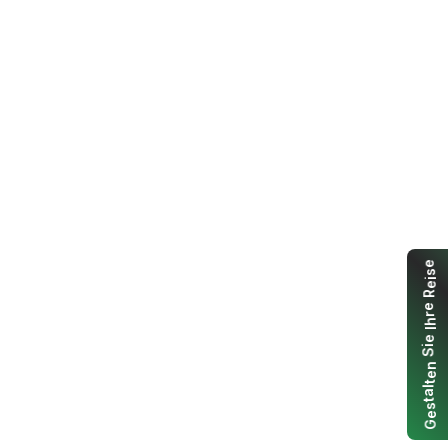
e
s
i
e
R
e
r
h
I
e
i
S
n
e
t
l
a
t
s
e
G