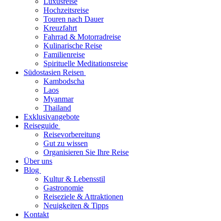
Luxusreise
Hochzeitsreise
Touren nach Dauer
Kreuzfahrt
Fahrrad & Motorradreise
Kulinarische Reise
Familienreise
Spirituelle Meditationsreise
Südostasien Reisen
Kambodscha
Laos
Myanmar
Thailand
Exklusivangebote
Reiseguide
Reisevorbereitung
Gut zu wissen
Organisieren Sie Ihre Reise
Über uns
Blog
Kultur & Lebensstil
Gastronomie
Reiseziele & Attraktionen
Neuigkeiten & Tipps
Kontakt