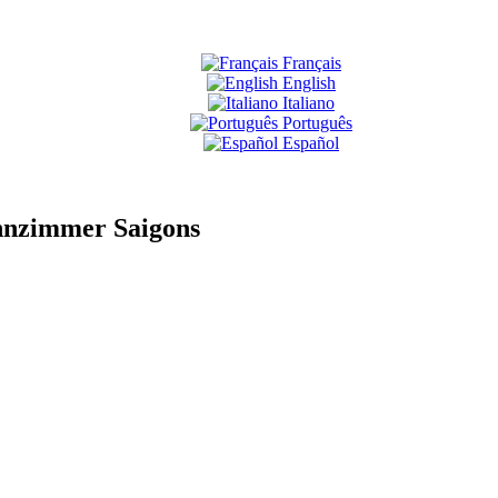
Français
English
Italiano
Português
Español
hnzimmer Saigons