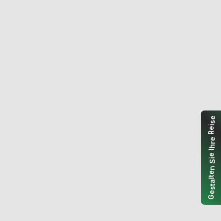
e
s
i
e
R
e
r
h
I
e
i
S
n
e
t
l
a
t
s
e
G