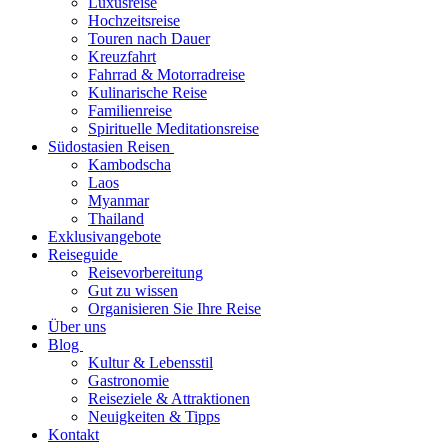
Luxusreise
Hochzeitsreise
Touren nach Dauer
Kreuzfahrt
Fahrrad & Motorradreise
Kulinarische Reise
Familienreise
Spirituelle Meditationsreise
Südostasien Reisen
Kambodscha
Laos
Myanmar
Thailand
Exklusivangebote
Reiseguide
Reisevorbereitung
Gut zu wissen
Organisieren Sie Ihre Reise
Über uns
Blog
Kultur & Lebensstil
Gastronomie
Reiseziele & Attraktionen
Neuigkeiten & Tipps
Kontakt