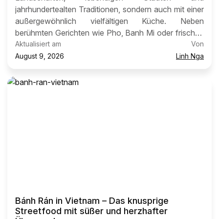
jahrhundertealten Traditionen, sondern auch mit einer
außergewöhnlich vielfältigen Küche. Neben
berühmten Gerichten wie Pho, Banh Mi oder frischen
Sommerrollen gehört
Aktualisiert am
Chè
zu den kulinarischen
Von
Spezialitäten, die Besucher oft erst vor Ort
August 9, 2026
Linh Nga
entdecken.
Bánh Rán in Vietnam – Das knusprige
Streetfood mit süßer und herzhafter