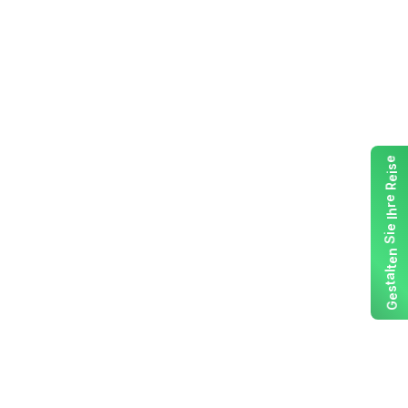
e
s
i
e
R
e
r
h
I
e
i
S
n
e
t
l
a
t
s
e
G