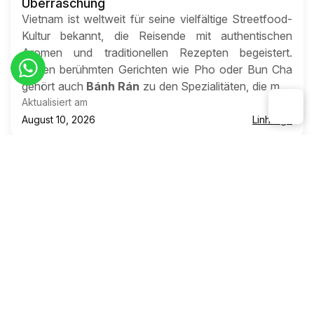
Überraschung
Vietnam ist weltweit für seine vielfältige Streetfood-
Kultur bekannt, die Reisende mit authentischen
Aromen und traditionellen Rezepten begeistert.
Neben berühmten Gerichten wie Pho oder Bun Cha
gehört auch
Bánh Rán
zu den Spezialitäten, die man
nicht verpassen sollte. Diese knusprigen, goldbraun
Aktualisiert am
Von
frittierten Reisbällchen erinnern auf den ersten Blick
August 10, 2026
Linh Nga
an deutsche Krapfen, überraschen jedoch mit einer
ganz eigenen Textur und Füllung.