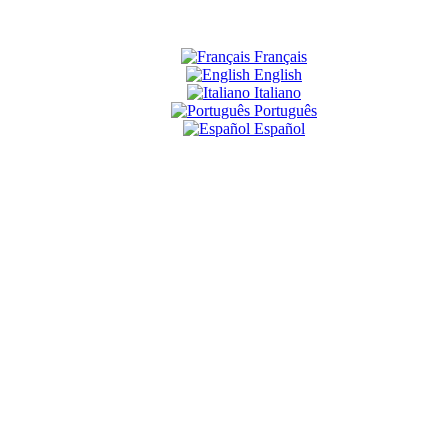
Français
English
Italiano
Português
Español