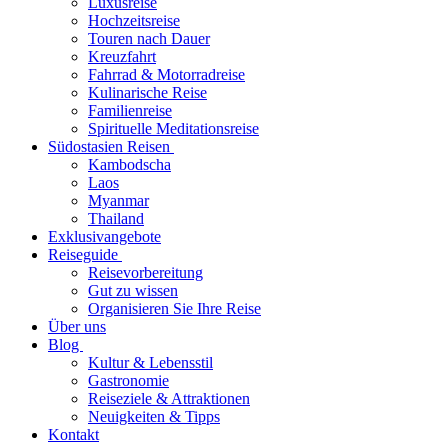
Luxusreise
Hochzeitsreise
Touren nach Dauer
Kreuzfahrt
Fahrrad & Motorradreise
Kulinarische Reise
Familienreise
Spirituelle Meditationsreise
Südostasien Reisen
Kambodscha
Laos
Myanmar
Thailand
Exklusivangebote
Reiseguide
Reisevorbereitung
Gut zu wissen
Organisieren Sie Ihre Reise
Über uns
Blog
Kultur & Lebensstil
Gastronomie
Reiseziele & Attraktionen
Neuigkeiten & Tipps
Kontakt