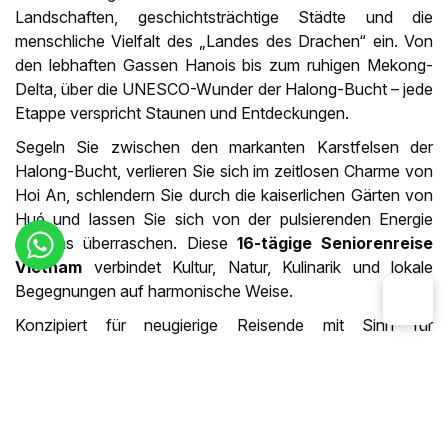
Landschaften, geschichtsträchtige Städte und die
menschliche Vielfalt des „Landes des Drachen“ ein. Von
den lebhaften Gassen Hanois bis zum ruhigen Mekong-
Delta, über die UNESCO-Wunder der Halong-Bucht – jede
Etappe verspricht Staunen und Entdeckungen.
Segeln Sie zwischen den markanten Karstfelsen der
Halong-Bucht, verlieren Sie sich im zeitlosen Charme von
Hoi An, schlendern Sie durch die kaiserlichen Gärten von
Hué und lassen Sie sich von der pulsierenden Energie
Saigons überraschen. Diese
16-tägige Seniorenreise
Vietnam
verbindet Kultur, Natur, Kulinarik und lokale
Begegnungen auf harmonische Weise.
Konzipiert für neugierige Reisende mit Sinn für
Authentizität, ist die Route vollständig an Ihre Wünsche
anpassbar. Ein intensives Abenteuer, das Sie in Ihrem
eigenen Tempo vom Norden bis in den Süden Vietnams
erleben können.