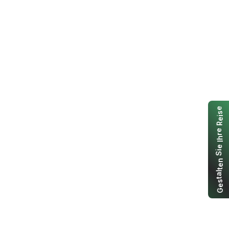
e
s
i
e
R
e
r
h
I
e
i
S
n
e
t
l
a
t
s
e
G