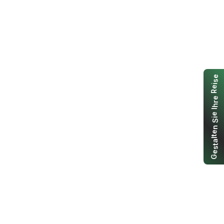
e
s
i
e
R
e
r
h
I
e
i
S
n
e
t
l
a
t
s
e
G