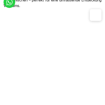
Einheimischen – perfekt für eine umfassende Entdeckung
Vietnams.
Tourkonzept
Detailiertes Programm
Tag 1
: Ankunft in Hanoi
Tag 2
:
Entdeckung der Hauptstadt
Tag 3
: Hanoi - Mai Chau
Tag 4 :
Mai Chau - Pu Luong
Tag 5 :
Pu Luong - Ninh Binh