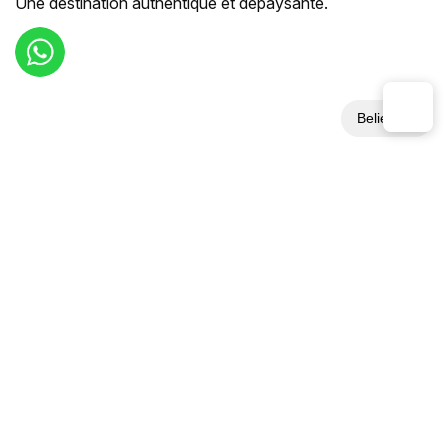
Une destination authentique et dépaysante.
Beliebt
▼
Spirituelle Meditationsreise, Spirituelle Reise
Nordvietnam in 15 Tage
Diese 15-tägige Nordvietnam-Rundreise lässt Sie in
das koloniale Erbe, traditionelle Dörfer und ethnische
Berglandschaften eintauchen, bevor Sie eine
unvergessliche Kreuzfahrt in der Halong-Bucht
unternehmen.