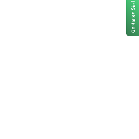
I
e
i
S
n
e
t
l
a
t
s
e
G