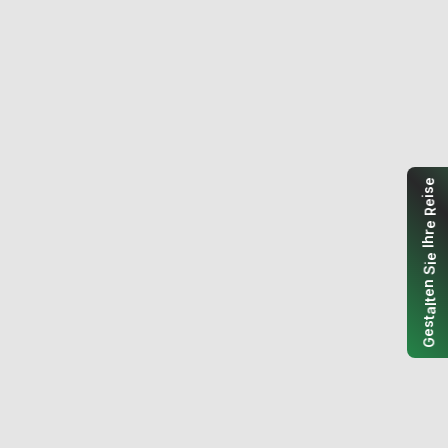
e
s
i
e
R
e
r
h
I
e
i
S
n
e
t
l
a
t
s
e
G