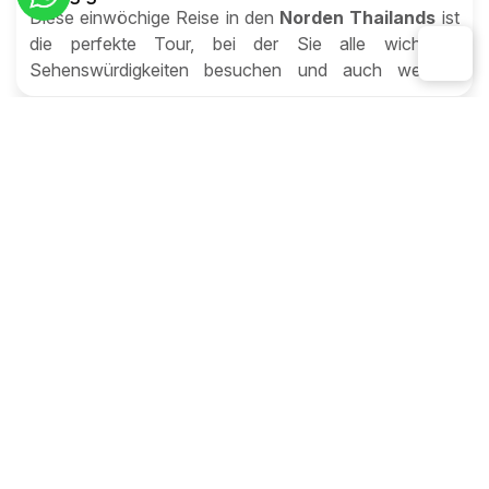
Diese einwöchige Reise in den
Norden Thailands
ist
die perfekte Tour, bei der Sie alle wichtigen
Sehenswürdigkeiten besuchen und auch weniger
bekannte Gebiete erkunden, um bei einem Aufenthalt
in einer wunderschönen Öko-Lodge die unberührte
Natur und lokale Kultur kennenzulernen.
Thailand
Abenteuerliche Thailand Reise - 13 Tage
Sie tauchen ein in
Thailand
, in das Leben zwischen
Tempeln, schwimmenden Märkten und grünen
Reisfeldern. Diese Reise verbindet Abenteuer mit
Erholung und bringt Sie ganz nah an Land und Leute.
Thailand
Magische Orchideen-Route – Thailand in 10
Tagen
Von den goldenen Tempeln
Bangkoks
über die