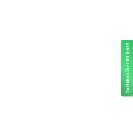
e
s
i
e
R
e
r
h
I
e
i
S
n
e
t
l
a
t
s
e
G