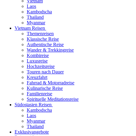
Vietnam
Laos
Kambodscha
Thailand
Myanmar
Vietnam Reisen
Themenreisen
Klassische Reise
Authentische Reise
Wander & Trekkingreise
Kombireise
Luxusreise
Hochzeitsreise
Touren nach Dauer
Kreuzfahrt
Fahrrad & Motorradreise
Kulinarische Reise
Familienreise
Spirituelle Meditationsreise
Südostasien Reisen
Kambodscha
Laos
Myanmar
Thailand
Exklusivangebote